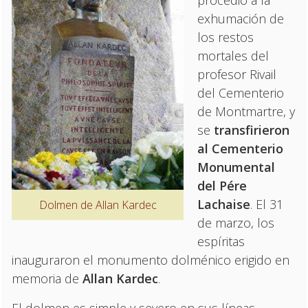
exhumación de
los restos
mortales del
profesor Rivail
del Cementerio
de Montmartre, y
se
transfirieron
al Cementerio
Monumental
del Pére
Lachaise
. El 31
Dolmen de Allan Kardec
de marzo, los
espíritas
inauguraron el monumento dolménico erigido en
memoria de
Allan Kardec
.
El dolmen es simple y severo en sus líneas,