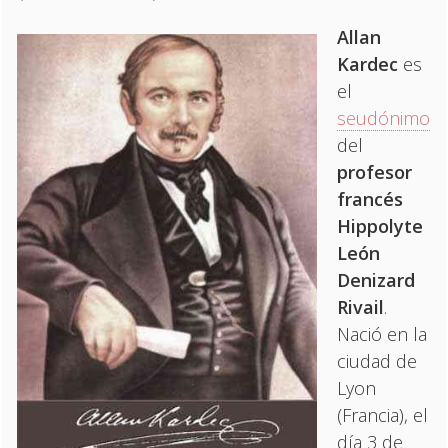
Allan
Kardec
es
el
seudónimo
del
profesor
francés
Hippolyte
León
Denizard
Rivail
.
Nació en la
ciudad de
Lyon
(Francia), el
día 3 de