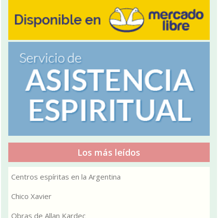
Los más leídos
Centros espíritas en la Argentina
Chico Xavier
Obras de Allan Kardec