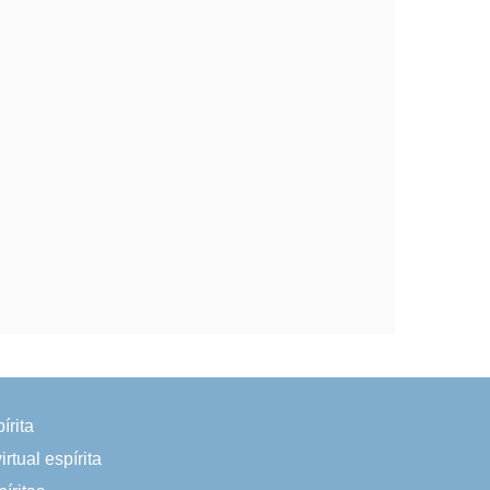
írita
irtual espírita