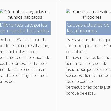
Diferentes categorías
Causas actuales de
de mundos habitados
las aflicciones
De la enseñanza impartida
“Bienaventurados los qu
por los Espíritus resulta que,
lloran, porque ellos serán
en cuanto al grado de
consolados.
adelanto o de inferioridad de
Bienaventurados los que
sus habitantes, los diversos
tienen hambre y sed de
mundos se encuentran en
justicia, porque ellos ser
condiciones muy diferentes
saciados. Bienaventurad
unos de...
los que padecen
persecuciones por la justi
porque de ellos...