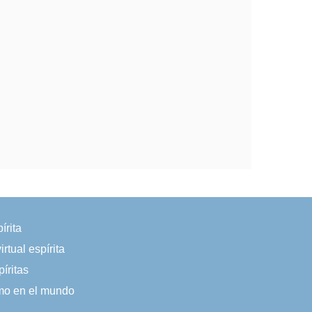
írita
irtual espírita
íritas
smo en el mundo