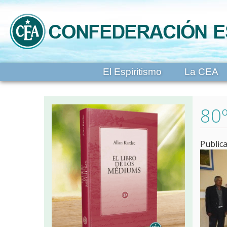
El Espiritismo
La CEA
80º
Public