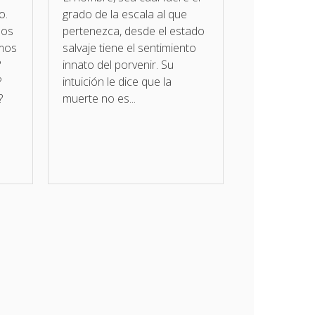
o.
grado de la escala al que
nos
pertenezca, desde el estado
amos
salvaje tiene el sentimiento
?
innato del porvenir. Su
?
intuición le dice que la
?
muerte no es...
.