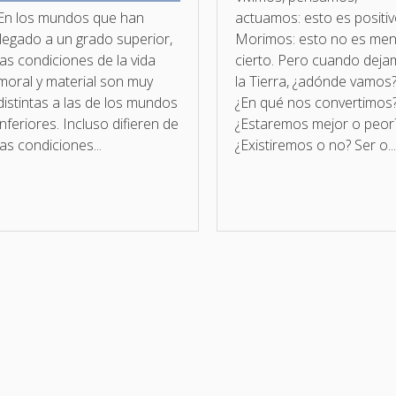
En los mundos que han
actuamos: esto es positiv
llegado a un grado superior,
Morimos: esto no es me
las condiciones de la vida
cierto. Pero cuando dej
moral y material son muy
la Tierra, ¿adónde vamos
distintas a las de los mundos
¿En qué nos convertimos
inferiores. Incluso difieren de
¿Estaremos mejor o peor
las condiciones...
¿Existiremos o no? Ser o..