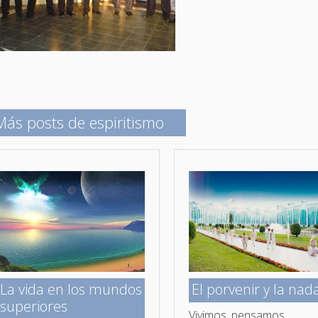
Más posts de espiritismo
La vida en los mundos
El porvenir y la nad
superiores
Vivimos, pensamos,