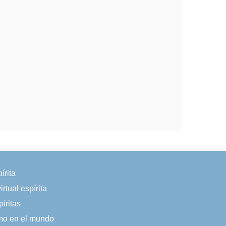
írita
irtual espírita
íritas
smo en el mundo