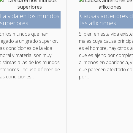
La vida en los mundos
Causas anteriores 
superiores
las aflicciones
En los mundos que han
Si bien en esta vida exist
llegado a un grado superior,
males cuya causa principa
las condiciones de la vida
es el hombre, hay otros a
moral y material son muy
que es ajeno por complet
distintas a las de los mundos
al menos en apariencia, y
inferiores. Incluso difieren de
que parecen afectarlo c
las condiciones...
por...