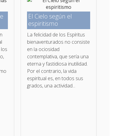
de
El Cielo según el
espiritismo
en
La felicidad de los Espíritus
l
bienaventurados no con­siste
 los
en la ociosidad
o,
contemplativa, que sería una
eterna y fastidiosa inutilidad.
omo
Por el contrario, la vida
espiritual es, en todos sus
grados, una actividad...