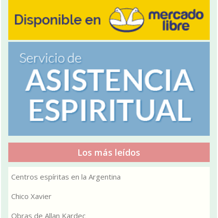
Los más leídos
Centros espíritas en la Argentina
Chico Xavier
Obras de Allan Kardec