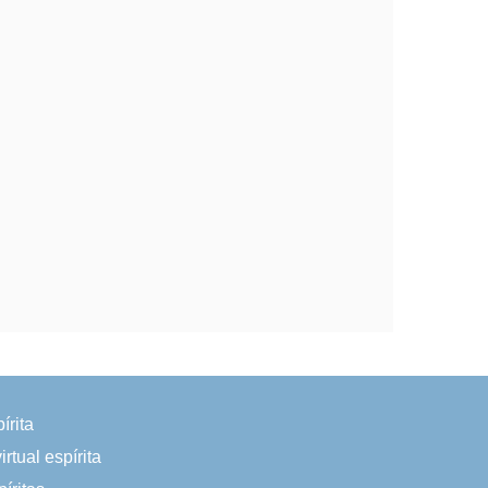
írita
irtual espírita