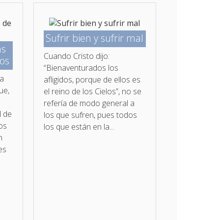
Sufrir bien y sufrir mal
as
Cuando Cristo dijo:
os
“Bienaventurados los
da
afligidos, porque de ellos es
ue,
el reino de los Cielos”, no se
refería de modo general a
d de
los que sufren, pues todos
sos
los que están en la...
n
es