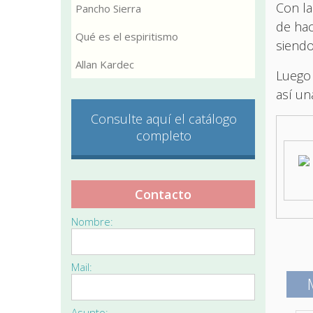
Con la
Pancho Sierra
de hac
Qué es el espiritismo
siendo
Allan Kardec
Luego 
así un
Consulte aquí el catálogo
completo
Contacto
Nombre:
Mail:
Asunto: