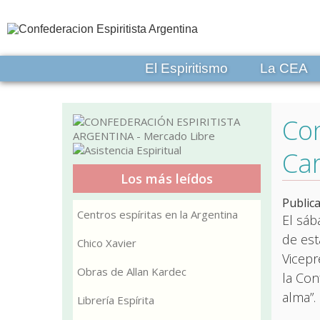
El Espiritismo
La CEA
Con
Ca
Los más leídos
Public
Centros espíritas en la Argentina
El sáb
de est
Chico Xavier
Vicepr
Obras de Allan Kardec
la Con
alma”.
Librería Espírita