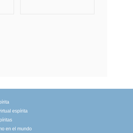
írita
irtual espírita
íritas
smo en el mundo