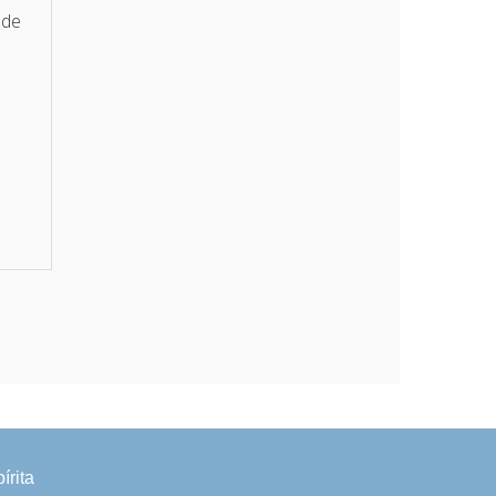
 de
írita