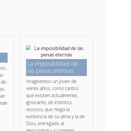
La imposibilidad de
tes,
las penas eternas
a­
Imaginemos un joven de
 de
veinte años, como tantos
las
que existen actualmente,
ean
ignorante, de instintos
uede
viciosos, que niega la
existencia de su alma y la de
Dios, entregado al
descontrol y a cometer...