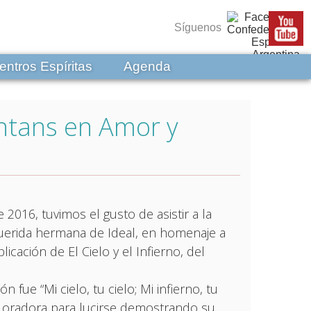
Síguenos
entros Espíritas
Agenda
intans en Amor y
 2016, tuvimos el gusto de asistir a la
uerida hermana de Ideal, en homenaje a
icación de El Cielo y el Infierno, del
ión fue “Mi cielo, tu cielo; Mi infierno, tu
a la oradora para lucirse demostrando su