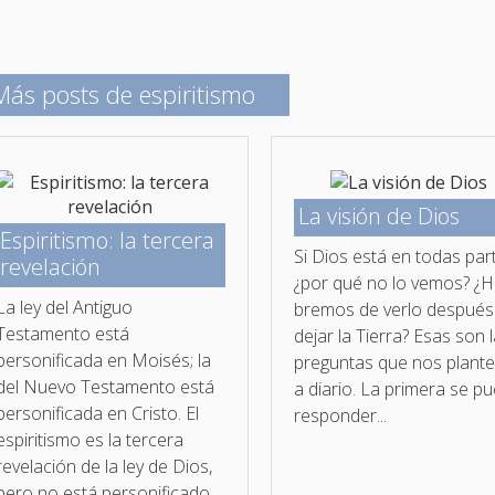
Más posts de espiritismo
La visión de Dios
Espiritismo: la tercera
Si Dios está en todas par
revelación
¿por qué no lo vemos? ¿H
La ley del Antiguo
bremos de verlo después
Testamento está
dejar la Tierra? Esas son 
personificada en Moisés; la
preguntas que nos plant
del Nuevo Testamento está
a diario. La primera se p
personificada en Cristo. El
responder...
espiritismo es la tercera
revelación de la ley de Dios,
pero no está personificado...