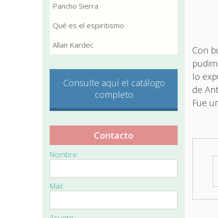
Pancho Sierra
Qué es el espiritismo
Allan Kardec
Con bu
pudimo
lo exp
Consulte aquí el catálogo
de Ant
completo
Fue un
Contacto
Nombre:
Mail:
Asunto: