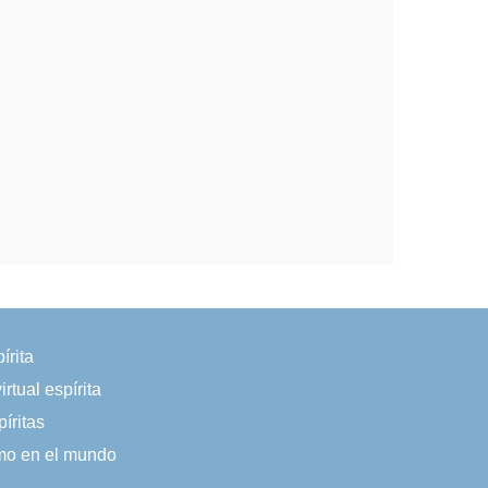
írita
irtual espírita
íritas
smo en el mundo