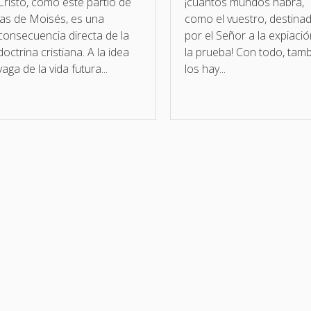
Cristo, como este partió de
¡cuántos mundos habrá,
las de Moisés, es una
como el vuestro, destina
consecuencia directa de la
por el Señor a la expiació
doctrina cristiana. A la idea
la prueba! Con todo, tam
vaga de la vida futura...
los hay...