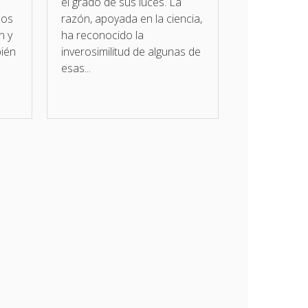
el grado de sus luces. La
dos
razón, apoyada en la ciencia,
n y
ha reconocido la
bién
inverosimilitud de algunas de
esas...