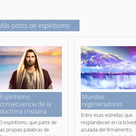
Más posts de espiritismo
Espiritismo:
Mundos
consecuencia de la
regeneradores
doctrina cristiana
Entre esas estrellas que
El espiritismo, que parte de
resplandecen en la bóve
las propias palabras de
azulada del firmamento,