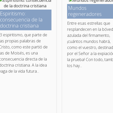
Mundos
Espiritismo:
regeneradores
consecuencia de la
Entre esas estrellas que
doctrina cristiana
resplandecen en la bóve
El espiritismo, que parte de
azulada del firmamento,
las propias palabras de
¡cuántos mundos habrá,
Cristo, como este partió de
como el vuestro, destina
las de Moisés, es una
por el Señor a la expiació
consecuencia directa de la
la prueba! Con todo, tam
doctrina cristiana. A la idea
los hay...
vaga de la vida futura...