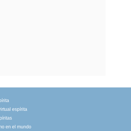
írita
irtual espírita
íritas
smo en el mundo