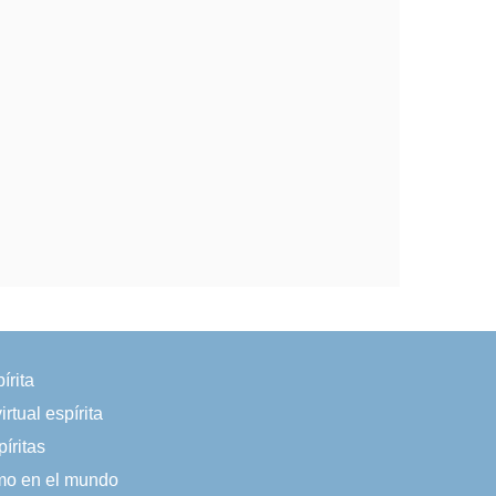
írita
irtual espírita
íritas
smo en el mundo