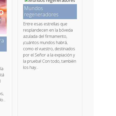
Mundos
regeneradores
Entre esas estrellas que
resplandecen en la bóveda
azulada del firmamento,
ra
¡cuántos mundos habrá,
como el vuestro, destinados
por el Señor a la expiación y
la prueba! Con todo, también
los hay...
la
stá
l
os,
o...