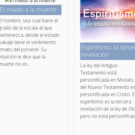
El miedo a la muerte
El hombre, sea cual fuere el
grado de la escala al que
pertenezca, desde el estado
salvaje tiene el sentimiento
Espiritismo: la terce
innato del porvenir. Su
revelación
intuición le dice que la
muerte no es...
La ley del Antiguo
Testamento está
personificada en Moisés; 
del Nuevo Testamento e
personificada en Cristo. E
espiritismo es la tercera
revelación de la ley de Di
pero no está personificad