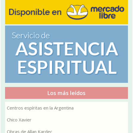
Los más leídos
Centros espíritas en la Argentina
Chico Xavier
Obras de Allan Kardec