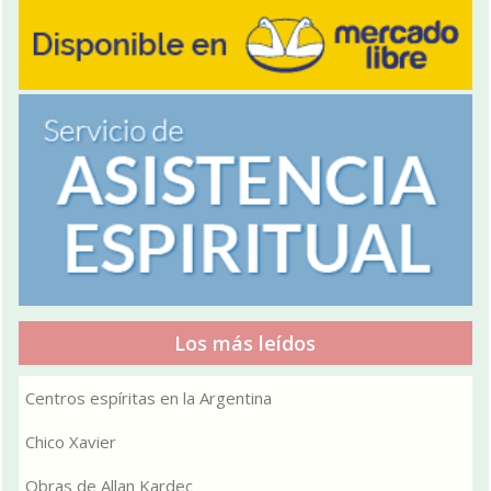
Los más leídos
Centros espíritas en la Argentina
Chico Xavier
Obras de Allan Kardec