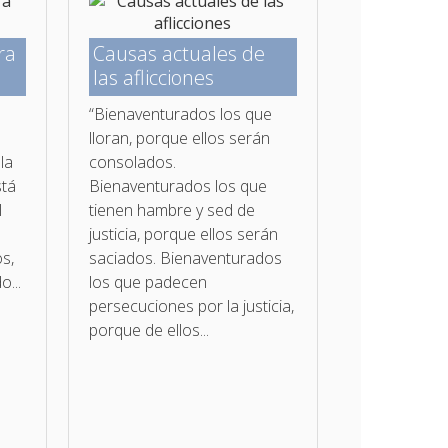
ra
Causas actuales de
las aflicciones
“Bienaventurados los que
lloran, porque ellos serán
la
consolados.
stá
Bienaventurados los que
l
tienen hambre y sed de
justicia, porque ellos serán
os,
saciados. Bienaventurados
o...
los que padecen
persecuciones por la justicia,
porque de ellos...