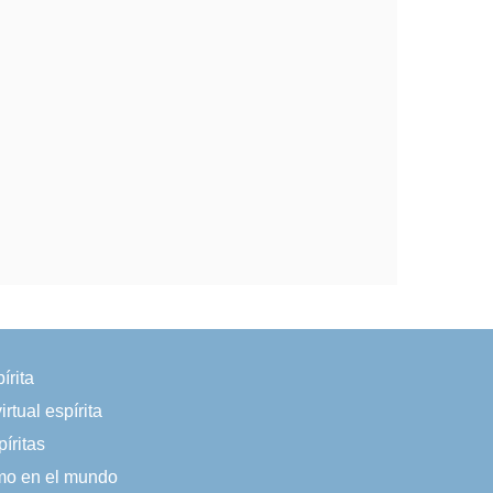
írita
irtual espírita
íritas
smo en el mundo