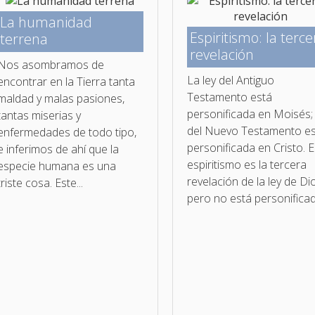
La humanidad
Espiritismo: la terce
terrena
revelación
Nos asombramos de
La ley del Antiguo
encontrar en la Tierra tanta
Testamento está
maldad y malas pasiones,
personificada en Moisés; 
tantas miserias y
del Nuevo Testamento e
enfermedades de todo tipo,
personificada en Cristo. E
e inferimos de ahí que la
espiritismo es la tercera
especie humana es una
revelación de la ley de Di
triste cosa. Este...
pero no está personificad