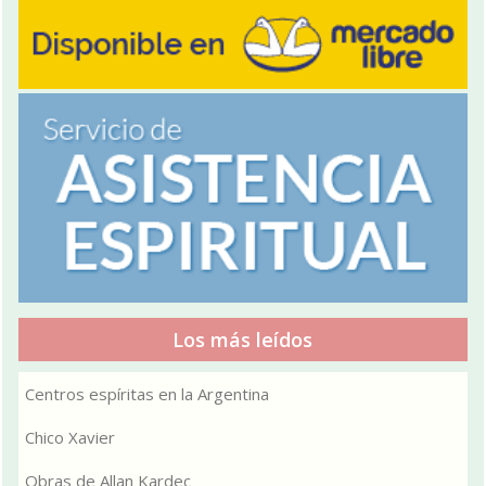
Los más leídos
Centros espíritas en la Argentina
Chico Xavier
Obras de Allan Kardec