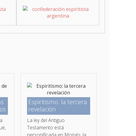
as
Espiritismo: la tercera
os
revelación
da
La ley del Antiguo
ue,
Testamento está
personificada en Moisés; la