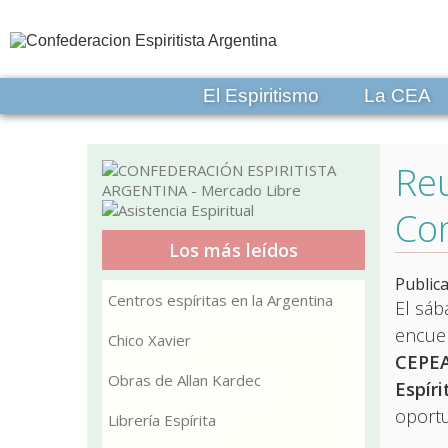
El Espiritismo
La CEA
Reu
Co
Los más leídos
Public
Centros espíritas en la Argentina
El sáb
encue
Chico Xavier
CEPE
Obras de Allan Kardec
Espíri
oportu
Librería Espírita