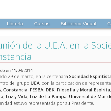
Librería
Cursos
Biblioteca Virtual
C
nión de la U.E.A. en la Soci
nstancia
ado en 11/04/2014
ado 29 de marzo, en la centenaria
Sociedad Espiritist
ntro del grupo
UEA
, con la participación de representan
A
,
Constancia
,
FESBA
,
DEK
,
Filosofía
y
Moral Espírita
ta
,
Luz y Vida
,
Luz de La Pampa
,
Universal de Mar de
nidad estuvo representada por su Presidente.