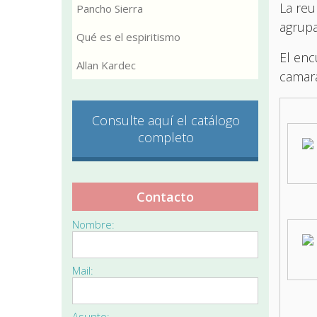
La reu
Pancho Sierra
agrupa
Qué es el espiritismo
El en
Allan Kardec
camara
Consulte aquí el catálogo
completo
Contacto
Nombre:
Mail:
Asunto: