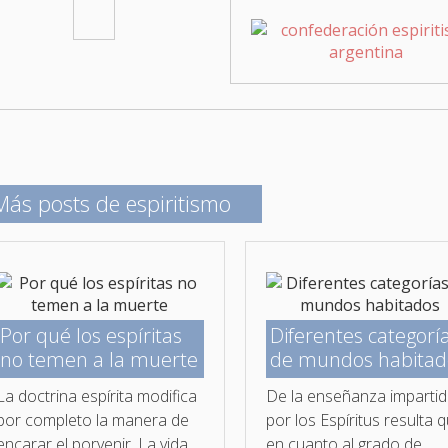
Más posts de espiritismo
Por qué los espíritas
Diferentes categorí
no temen a la muerte
de mundos habitad
La doctrina espírita modifica
De la enseñanza imparti
por completo la manera de
por los Espíritus resulta q
encarar el porvenir. La vida
en cuanto al grado de