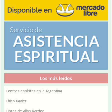
Los más leídos
Centros espíritas en la Argentina
Chico Xavier
Obras de Allan Kardec