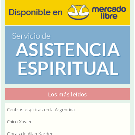
Los más leídos
Centros espíritas en la Argentina
Chico Xavier
Obras de Allan Kardec