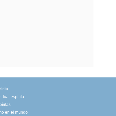
írita
irtual espírita
íritas
smo en el mundo