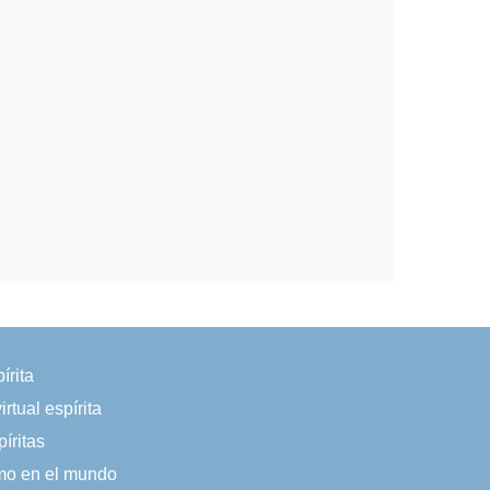
írita
irtual espírita
íritas
smo en el mundo