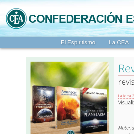
El Espiritismo
La CEA
Rev
revi
La-Idea-
Visual
Materia