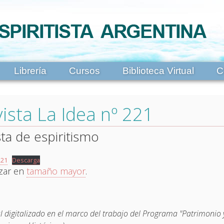
Librería
Cursos
Biblioteca Virtual
C
ista La Idea nº 221
sta de espiritismo
221
Descarga
izar en
tamaño mayor
.
l digitalizado en el marco del trabajo del Programa "Patrimonio y