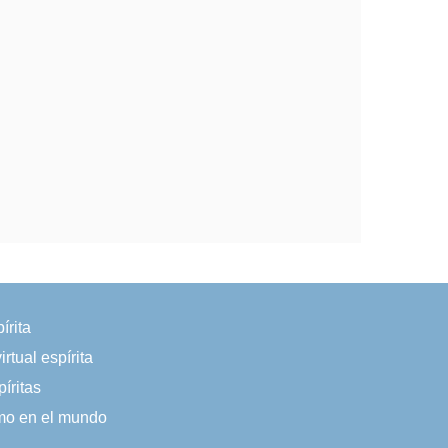
írita
irtual espírita
íritas
smo en el mundo