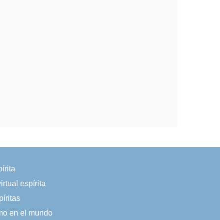
írita
irtual espírita
íritas
smo en el mundo