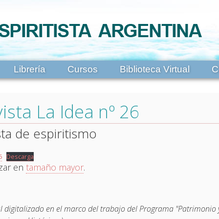
Librería
Cursos
Biblioteca Virtual
C
ista La Idea nº 26
sta de espiritismo
6
Descarga
izar en
tamaño mayor
.
l digitalizado en el marco del trabajo del Programa "Patrimonio y