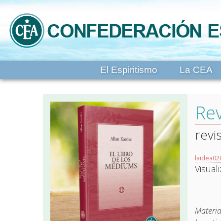
El Espiritismo
La CEA
Rev
revi
laidea02
Visual
Materia