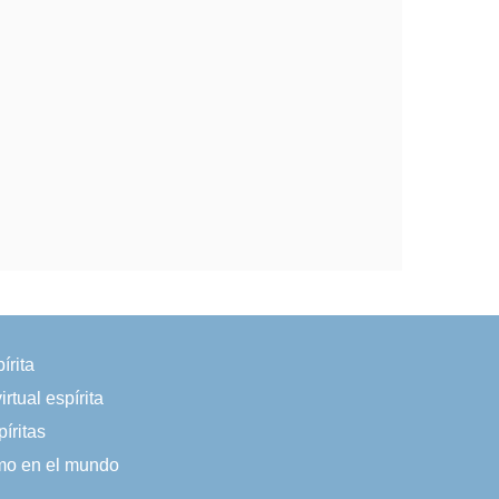
írita
irtual espírita
íritas
smo en el mundo