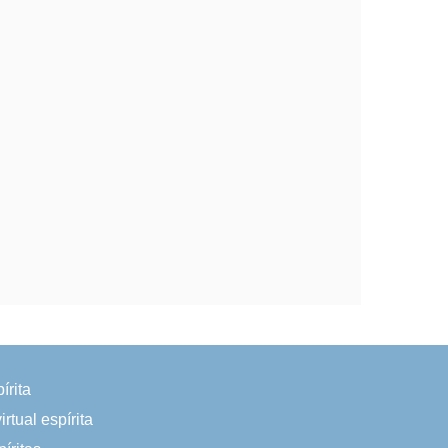
írita
irtual espírita