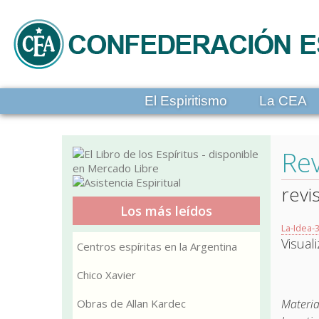
El Espiritismo
La CEA
Rev
revi
Los más leídos
La-Idea-
Visual
Centros espíritas en la Argentina
Chico Xavier
Obras de Allan Kardec
Materia