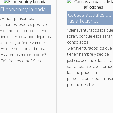
El porvenir y la nada
Causas actuales de
Vivimos, pensamos,
las aflicciones
actuamos: esto es positivo.
“Bienaventurados los qu
Morimos: esto no es menos
lloran, porque ellos serán
cierto. Pero cuando dejamos
consolados.
la Tierra, ¿adónde vamos?
Bienaventurados los que
¿En qué nos convertimos?
tienen hambre y sed de
¿Estaremos mejor o peor?
justicia, porque ellos ser
¿Existiremos o no? Ser o...
saciados. Bienaventurad
los que padecen
persecuciones por la justi
porque de ellos...