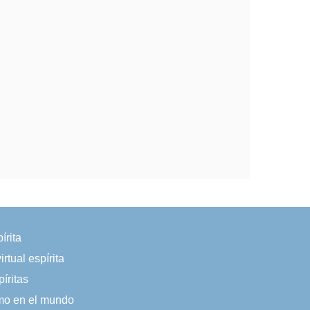
írita
irtual espírita
íritas
smo en el mundo