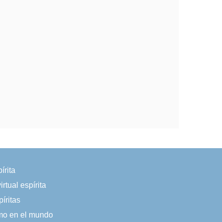
írita
irtual espírita
íritas
smo en el mundo