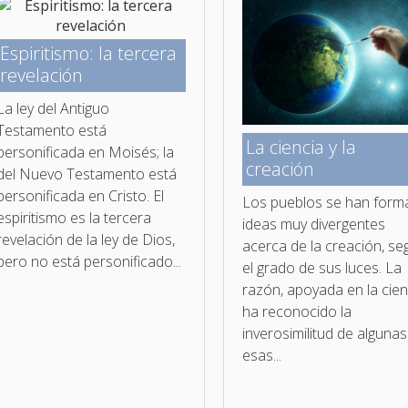
Espiritismo: la tercera
revelación
La ley del Antiguo
Testamento está
La ciencia y la
personificada en Moisés; la
creación
del Nuevo Testamento está
personificada en Cristo. El
Los pueblos se han for
espiritismo es la tercera
ideas muy divergentes
revelación de la ley de Dios,
acerca de la creación, se
pero no está personificado...
el grado de sus luces. La
razón, apoyada en la cien
ha reconocido la
inverosimilitud de alguna
esas...