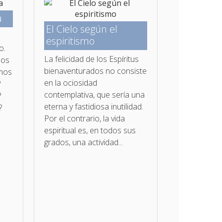
a
El Cielo según el
espiritismo
o.
La felicidad de los Espíritus
nos
bienaventurados no con­siste
amos
en la ociosidad
?
contemplativa, que sería una
?
eterna y fastidiosa inutilidad.
?
Por el contrario, la vida
.
espiritual es, en todos sus
grados, una actividad...