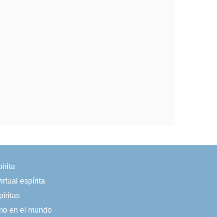
írita
irtual espírita
íritas
smo en el mundo