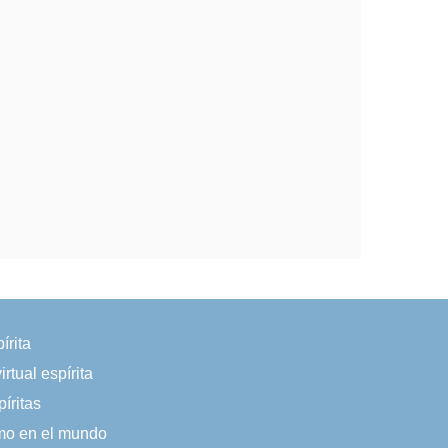
írita
irtual espírita
íritas
smo en el mundo