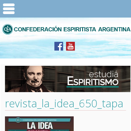
revista_la_idea_650_tapa