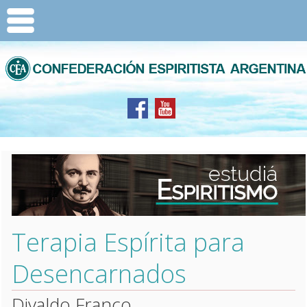
Terapia Espírita para
Desencarnados
Divaldo Franco