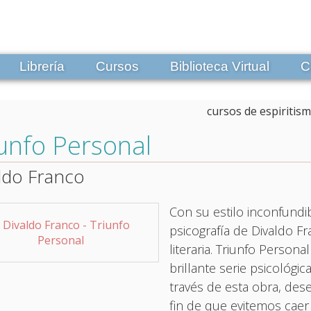
Librería
Cursos
Biblioteca Virtual
C
unfo Personal
ldo Franco
Con su estilo inconfundib
psicografía de Divaldo F
literaria. Triunfo Persona
brillante serie psicológi
través de esta obra, des
fin de que evitemos caer