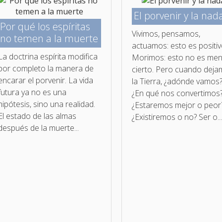
El porvenir y la nad
Por qué los espíritas
Vivimos, pensamos,
no temen a la muerte
actuamos: esto es positiv
La doctrina espírita modifica
Morimos: esto no es me
por completo la manera de
cierto. Pero cuando dej
encarar el porvenir. La vida
la Tierra, ¿adónde vamos
futura ya no es una
¿En qué nos convertimos
hipótesis, sino una realidad.
¿Estaremos mejor o peor
El estado de las almas
¿Existiremos o no? Ser o..
después de la muerte...