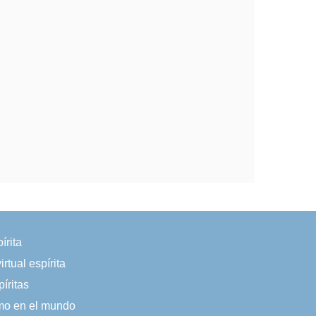
írita
irtual espírita
íritas
smo en el mundo