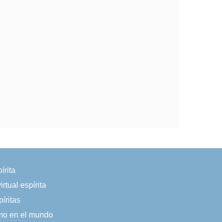
írita
irtual espírita
íritas
smo en el mundo