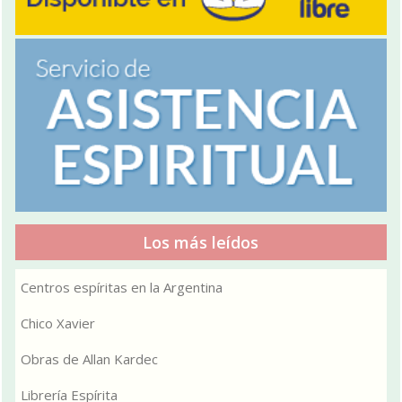
Los más leídos
Centros espíritas en la Argentina
Chico Xavier
Obras de Allan Kardec
Librería Espírita