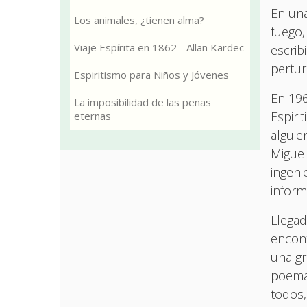
En una
Los animales, ¿tienen alma?
fuego,
Viaje Espírita en 1862 - Allan Kardec
escrib
pertur
Espiritismo para Niños y Jóvenes
En 196
La imposibilidad de las penas
Espiri
eternas
alguie
Miguel
ingeni
inform
Llegad
encont
una gr
poema 
todos,