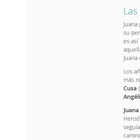
Las
Juana 
su pen
es así
aquell
Juana 
Los añ
más re
Cusa
(
Angél
Juana
Herode
seguía
camino