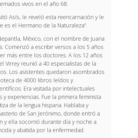
quemados vivos en el año 68.
sitó Asís, le reveló esta reencarnación y le
ue es el Hermano de la Naturaleza”.
Nepantla, México, con el nombre de Juana
os. Comenzó a escribir versos a los 5 años
nder más entre los doctores. A los 12 años
l Virrey reunió a 40 especialistas de la
ntos. Los asistentes quedaron asombrados
lioteca de 4000 libros leídos y
íficos. Era visitada por intelectuales
 experiencias. Fue la primera feminista
iza de la lengua hispana. Hablaba y
nasterio de San Jerónimo, donde entró a
 y ella socorrió durante día y noche a
ncida y abatida por la enfermedad.