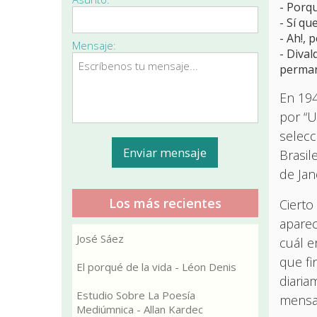
- Porq
- Sí qu
- Ah!, 
Mensaje:
- Dival
perman
En 194
por “U
selecc
Brasil
de Jan
Los más recientes
Cierto
aparec
José Sáez
cuál e
que fi
El porqué de la vida - Léon Denis
diaria
Estudio Sobre La Poesía
mensaj
Mediúmnica - Allan Kardec