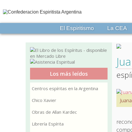
El Espiritismo
La CEA
Jua
espí
Los más leídos
Centros espíritas en la Argentina
Chico Xavier
Juana
Obras de Allan Kardec
recono
Librería Espírita
compor