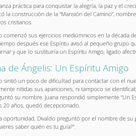
nza práctica para conquistar la alegría, la paz y el creci
icó la construcción de la “Mansión del Camino”, nombre
os cristianos.
o comenzó sus ejercicios mediúmnicos en la década de
 Tiempo después ese Espíritu avisó al pequeño grupo q
rnar y que lo sustituiría un Espíritu Amigo, ligado afec
na de Ángelis: Un Espíritu Amigo
o sintió un poco de dificultad para contactar con el n
emente nítidas sus apariciones, ni tampoco se identificab
guntó su nombre. Juana respondió simplemente “Un Esp
s 20 años, quedó decepcionado.
a oportunidad, Divaldo preguntó por el nombre de su guí
ieres saber quién es tu guía?”.