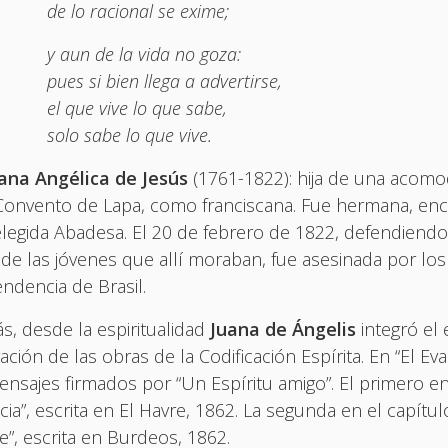
de lo racional se exime;
y aun de la vida no goza:
pues si bien llega a advertirse,
el que vive lo que sabe,
solo sabe lo que vive.
uana Angélica de Jesús
(1761-1822): hija de una acomod
Convento de Lapa, como franciscana. Fue hermana, encarg
legida Abadesa. El 20 de febrero de 1822, defendiendo
de las jóvenes que allí moraban, fue asesinada por lo
ndencia de Brasil.
, desde la espiritualidad
Juana de Ángelis
integró el 
ación de las obras de la Codificación Espírita. En “El E
nsajes firmados por “Un Espíritu amigo”. El primero en e
cia”, escrita en El Havre, 1862. La segunda en el capítulo
ne”, escrita en Burdeos, 1862.