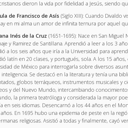
cristianos dieron la vida por fidelidad a Jesús, siendo 
ula de Francisco de Asís
(Siglo XIII): Cuando Divaldo vi
“Hay en mi alma un amor de infinita ternura por aquel q
ana Inés de la Cruz
(1651-1695): Nace en San Miguel 
aje y Ramirez de Santillana. Aprendió a leer a los 3 añ
dió a los seis años que iría a la Universidad para apre
ió latín en 20 clases, y portugués, sola. A los 15 años, e
sidad de México para interrogarla sobre diversos asu
 inteligencia. Se destacó en la literatura y tenía una bib
ados, globos terráqueos, instrumentos musicales y cient
os y del Nuevo Mundo, intercambiando conocimientos y
ndo, la primera teatróloga y considerada la mayor poet
ía en seis idiomas. Desencarnó a los 44 años en el Mo
 años. En 1695 hubo una epidemia de peste en la región
rmanas religiosas. Asistió a todas y finalmente, cayó ve