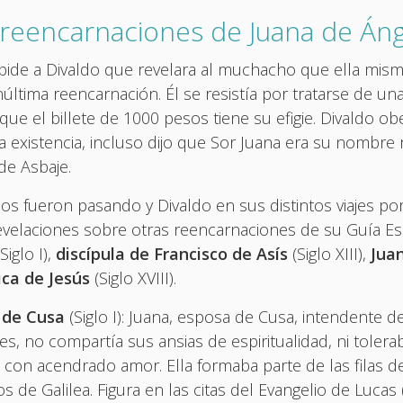
 reencarnaciones de Juana de Áng
pide a Divaldo que revelara al muchacho que ella mism
última reencarnación. Él se resistía por tratarse de un
 que el billete de 1000 pesos tiene su efigie. Divaldo 
a existencia, incluso dijo que Sor Juana era su nombre 
de Asbaje.
os fueron pasando y Divaldo en sus distintos viajes po
velaciones sobre otras reencarnaciones de su Guía Espi
Siglo I),
discípula de Francisco de Asís
(Siglo XIII),
Juan
ica de Jesús
(Siglo XVIII).
 de Cusa
(Siglo I): Juana, esposa de Cusa, intendente d
s, no compartía sus ansias de espiritualidad, ni tolera
 con acendrado amor. Ella formaba parte de las filas de
s de Galilea. Figura en las citas del Evangelio de Lucas (