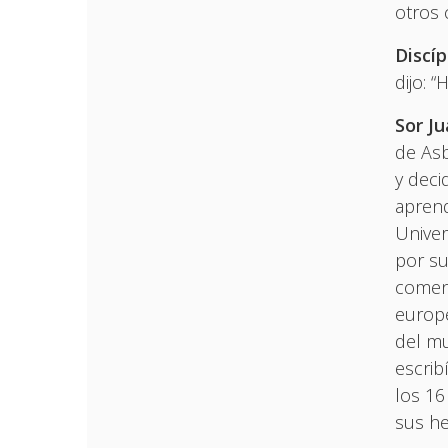
otros 
Discíp
dijo: 
Sor Ju
de Asb
y deci
aprend
Univer
por su
coment
europe
del mu
escrib
los 16
sus he