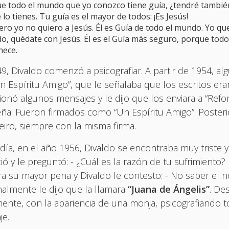
ue todo el mundo que yo conozco tiene guía, ¿tendré tambié
e lo tienes. Tu guía es el mayor de todos: ¡Es Jesús!
pero yo no quiero a Jesús. Él es Guía de todo el mundo. Yo qu
do, quédate con Jesús. Él es el Guía más seguro, porque tod
ece.
9, Divaldo comenzó a psicografiar. A partir de 1954, 
n Espíritu Amigo”, que le señalaba que los escritos eran
ionó algunos mensajes y le dijo que los enviara a “Refor
eña. Fueron firmados como “Un Espíritu Amigo”. Poster
eiro, siempre con la misma firma.
 día, en el año 1956, Divaldo se encontraba muy triste y
ió y le preguntó: - ¿Cuál es la razón de tu sufrimiento
ra su mayor pena y Divaldo le contesto: - No saber el n
nalmente le dijo que la llamara
“Juana de Ángelis”
. De
mente, con la apariencia de una monja, psicografiando 
e.