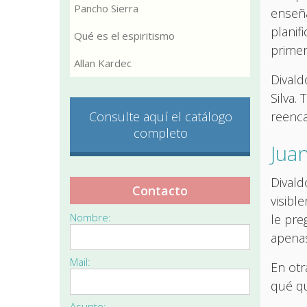
Pancho Sierra
enseña
planif
Qué es el espiritismo
primer
Allan Kardec
Divald
Silva.
Consulte aquí el catálogo
reenca
completo
Jua
Divald
Contacto
visibl
Nombre:
le pre
apena
Mail:
En otr
qué qu
Asunto: