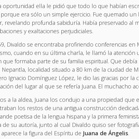
 oportunidad ella le pidió que todo lo que habían esc
 porque era sólo un simple ejercicio. Fue quemado un b
ir, revelando profunda sabiduría. Había preservado al 
baciones y exaltaciones perjudiciales.
9, Divaldo se encontraba profiriendo conferencias e
tismo, cuando en su última charla, le llamó la atención 
n que formaba parte de su familia espiritual. Que debí
 Nepantla, localidad situado a 80 km de la ciudad de Mé
ero Ignacio Domínguez López, le dio las gracias por la co
ación del lugar al que se refería Juana. El muchacho a
os a la aldea, Juana los condujo a una propiedad que er
raban los restos de una antigua construcción dedicada
ande poetisa de la lengua hispana y la primera feminist
de su autoría, junto al cual Divaldo quiso ser fotograf
 aparece la figura del Espíritu de
Juana de Ángelis
.