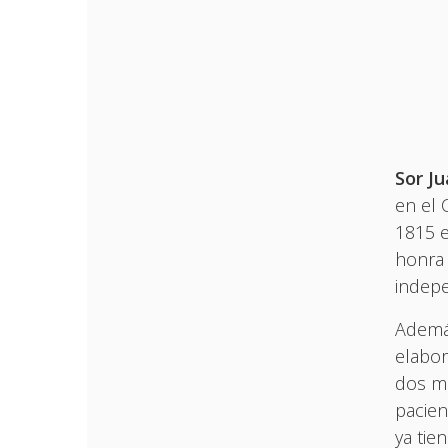
Sor J
en el 
1815 e
honra 
indepe
Además
elabor
dos me
pacien
ya tie