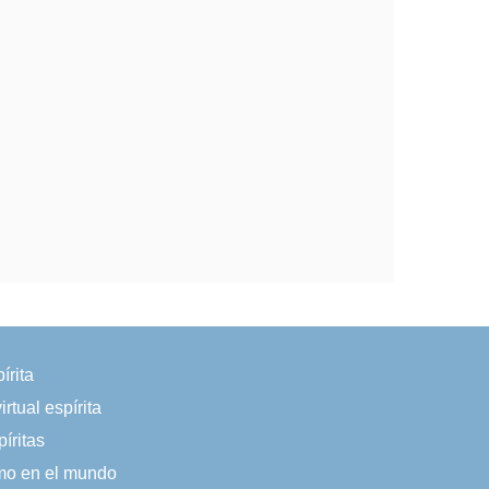
írita
irtual espírita
íritas
smo en el mundo