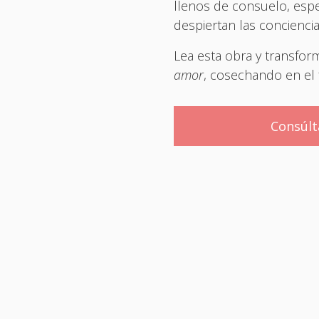
llenos de consuelo, esp
despiertan las concienci
Lea esta obra y transfor
amor
, cosechando en el 
Consúl