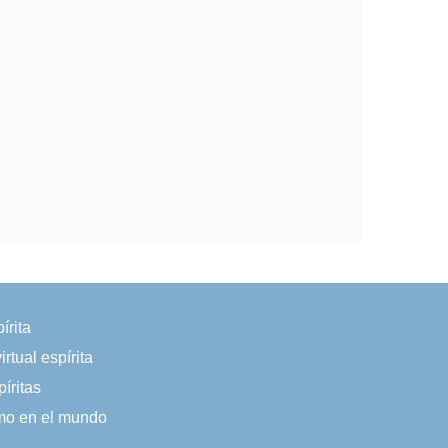
írita
irtual espírita
íritas
smo en el mundo