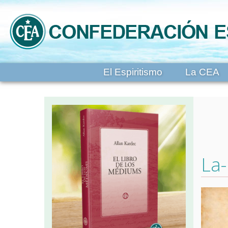
El Espiritismo
La CEA
La-