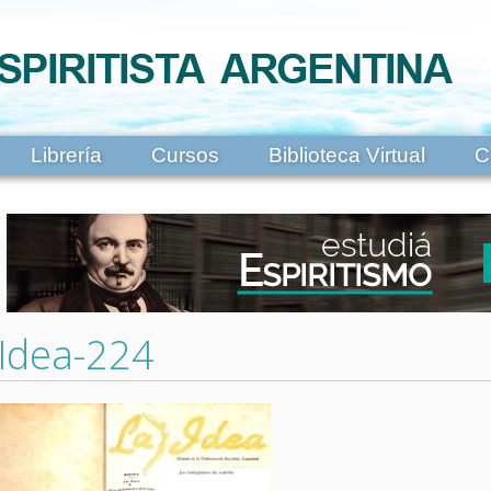
Librería
Cursos
Biblioteca Virtual
C
Idea-224