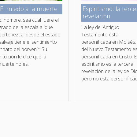
El miedo a la muerte
Espiritismo: la terce
revelación
El hombre, sea cual fuere el
grado de la escala al que
La ley del Antiguo
pertenezca, desde el estado
Testamento está
salvaje tiene el sentimiento
personificada en Moisés; 
innato del porvenir. Su
del Nuevo Testamento e
intuición le dice que la
personificada en Cristo. E
muerte no es...
espiritismo es la tercera
revelación de la ley de Di
pero no está personificad