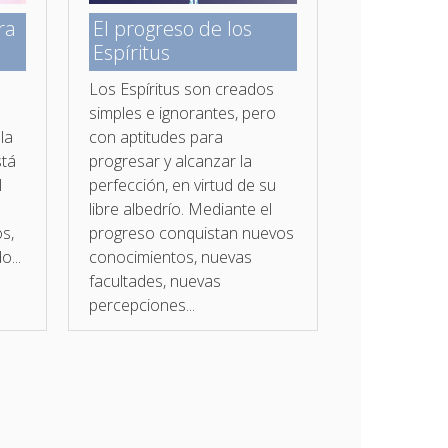
ra
El progreso de los
Espíritus
Los Espíritus son creados
simples e ignorantes, pero
la
con aptitudes para
stá
progresar y alcanzar la
l
perfección, en virtud de su
libre albedrío. Mediante el
os,
progreso conquistan nuevos
o...
conocimientos, nuevas
facultades, nuevas
percepciones...